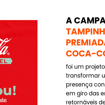
A CAMP
TAMPIN
PREMIAD
COCA-C
foi um proje
transformar
presença cons
em giro das 
retornáveis de