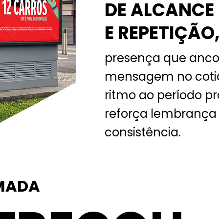
DE ALCANCE
E REPETIÇÃO
presença que anco
mensagem no cotid
ritmo ao período p
reforça lembranç
consistência.
MADA