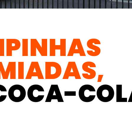
PINHAS
MIADAS,
COCA-COL