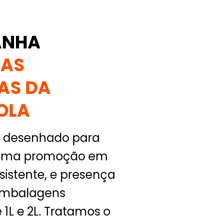
ANHA
HAS
AS DA
OLA
to desenhado para
 uma promoção em
istente, e presença
embalagens
 1L e 2L. Tratamos o