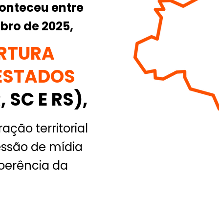
nteceu entre
bro de 2025,
RTURA
ESTADOS
, SC E RS),
ação territorial
essão de mídia
oerência da
.