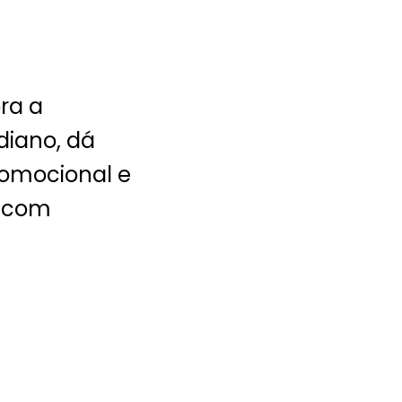
,
ra a
iano, dá
romocional e
a com