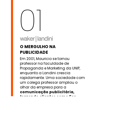
01
O MERGULHO NA
PUBLICIDADE
Em 2001, Mauricio se tornou
professor na faculdade de
Propaganda e Marketing da UNIP,
enquanto a Landini crescia
rapidamente. Uma sociedade com
um colega professor ampliou o
olhar da empresa para a
comunicação publicitária,
trazendo clientes como Fox
Channel, Discovery, National
Geographic e Veran
Supermercados.
A Landini passou
a se chamar Waker/Landini,
marcando sua entrada definitiva
no mundo da publicidade.