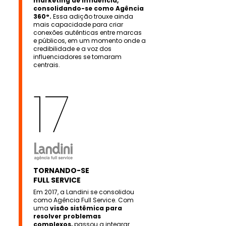
marketing de influência,
consolidando-se como Agência
360°.
Essa adição trouxe ainda
mais capacidade para criar
conexões autênticas entre marcas
e públicos, em um momento onde a
credibilidade e a voz dos
influenciadores se tornaram
centrais.
17
TORNANDO-SE
FULL SERVICE
Em 2017, a Landini se consolidou
como Agência Full Service. Com
uma
visão sistêmica para
resolver problemas
complexos,
passou a integrar