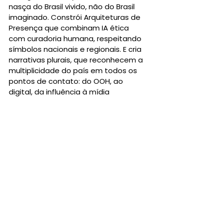
nasça do Brasil vivido, não do Brasil 
imaginado. Constrói Arquiteturas de 
Presença que combinam IA ética 
com curadoria humana, respeitando 
símbolos nacionais e regionais. E cria 
narrativas plurais, que reconhecem a 
multiplicidade do país em todos os 
pontos de contato: do OOH, ao 
digital, da influência à mídia 
tradicional. 
Transformar ruído cultural em 
presença estratégica não é 
novidade para nós. É o que fazemos 
há 30 anos.
Ver tudo
Posts recentes