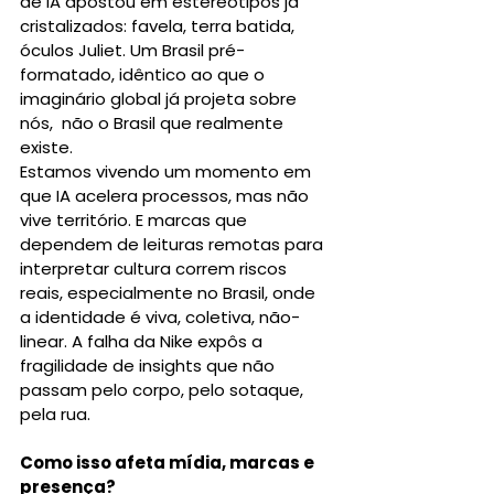
de IA apostou em estereótipos já 
cristalizados: favela, terra batida, 
óculos Juliet. Um Brasil pré-
formatado, idêntico ao que o 
imaginário global já projeta sobre 
nós,  não o Brasil que realmente 
existe.
Estamos vivendo um momento em 
que IA acelera processos, mas não 
vive território. E marcas que 
dependem de leituras remotas para 
interpretar cultura correm riscos 
reais, especialmente no Brasil, onde 
a identidade é viva, coletiva, não-
linear. A falha da Nike expôs a 
fragilidade de insights que não 
passam pelo corpo, pelo sotaque, 
pela rua.
Como isso afeta mídia, marcas e 
presença?