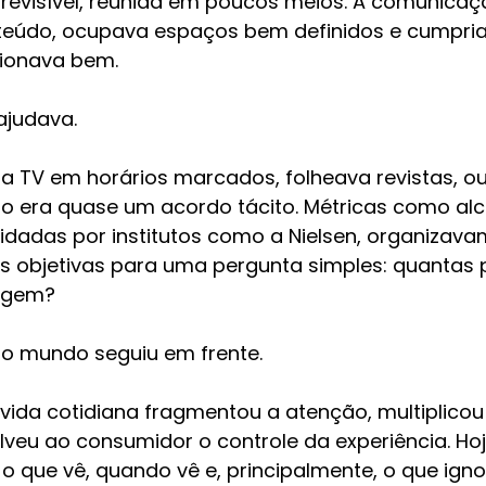
 previsível, reunida em poucos meios. A comunicaç
teúdo, ocupava espaços bem definidos e cumpria 
cionava bem.
 ajudava.
ia TV em horários marcados, folheava revistas, ou
ção era quase um acordo tácito. Métricas como alc
lidadas por institutos como a Nielsen, organizav
 objetivas para uma pergunta simples: quantas 
agem?
o mundo seguiu em frente.
 vida cotidiana fragmentou a atenção, multiplicou
veu ao consumidor o controle da experiência. Hoj
o que vê, quando vê e, principalmente, o que igno