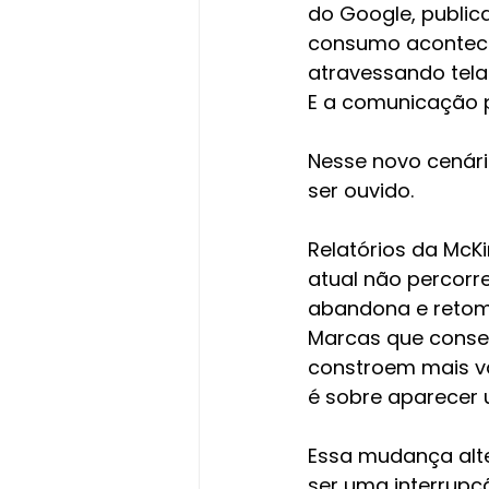
do Google, public
consumo acontece
atravessando telas
E a comunicação p
Nesse novo cenário
ser ouvido.
Relatórios da McK
atual não percorre
abandona e retoma
Marcas que conse
constroem mais va
é sobre aparecer 
Essa mudança alte
ser uma interrupç