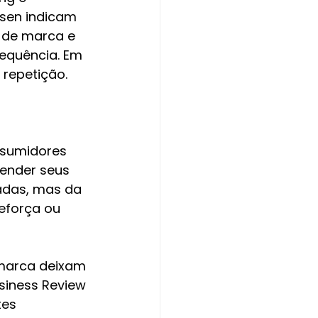
sen indicam 
 de marca e 
equência. Em 
repetição.
nsumidores 
ender seus 
adas, mas da 
eforça ou 
marca deixam 
siness Review 
es 