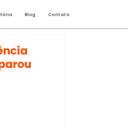
stória
Blog
Contato
ência
 parou