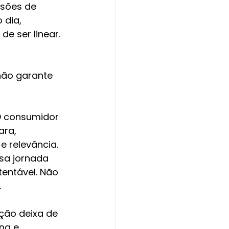
isões de 
dia, 
e ser linear. 
não garante 
O consumidor 
ara, 
 relevância. 
sa jornada 
entável. Não 
.
ção deixa de 
ng e 