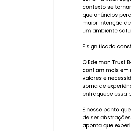
contexto se torna
que anúncios per
maior intenção d
um ambiente satur
E significado const
O Edelman Trust B
confiam mais em m
valores e necessi
soma de experiênc
enfraquece essa 
É nesse ponto que
de ser abstrações
aponta que experi