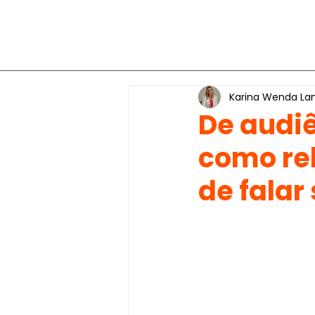
Karina Wenda Lan
De audi
como re
de falar