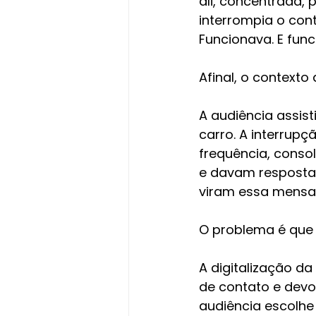
ali, concentrada,
interrompia o con
Funcionava. E fun
Afinal, o contexto
A audiência assist
carro. A interrup
frequência, conso
e davam respostas
viram essa mens
O problema é que 
A digitalização da
de contato e devol
audiência escolhe 