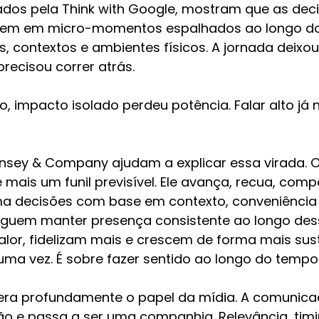
ados pela Think with Google, mostram que as dec
m em micro-momentos espalhados ao longo do 
, contextos e ambientes físicos. A jornada deixou d
recisou correr atrás.
, impacto isolado perdeu potência. Falar alto já 
insey & Company ajudam a explicar essa virada. 
 mais um funil previsível. Ele avança, recua, comp
 decisões com base em contexto, conveniência e
guem manter presença consistente ao longo des
lor, fidelizam mais e crescem de forma mais sust
uma vez. É sobre fazer sentido ao longo do tempo
ra profundamente o papel da mídia. A comunica
ão e passa a ser uma companhia. Relevância, timi