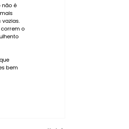
 não é 
 mais 
vazias. 
 correm o 
ulhento 
 que 
es bem 