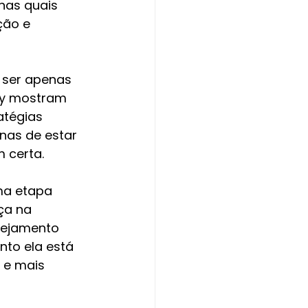
nas quais 
ção e 
 ser apenas 
ey mostram 
atégias 
nas de estar 
 certa.
ma etapa 
ça na 
nejamento 
to ela está 
 e mais 