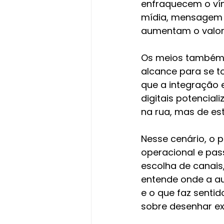
enfraquecem o vín
mídia, mensagem e
aumentam o valor
Os meios também 
alcance para se t
que a integração e
digitais potencial
na rua, mas de e
Nesse cenário, o 
operacional e pas
escolha de canai
entende onde a au
e o que faz senti
sobre desenhar ex